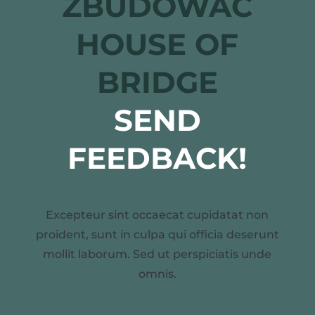
ZBUDOWAĆ
HOUSE OF
BRIDGE
SEND
FEEDBACK!
Excepteur sint occaecat cupidatat non
proident, sunt in culpa qui officia deserunt
mollit laborum. Sed ut perspiciatis unde
omnis.