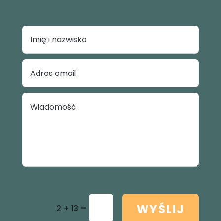
WYŚLIJ
=
2 + 13