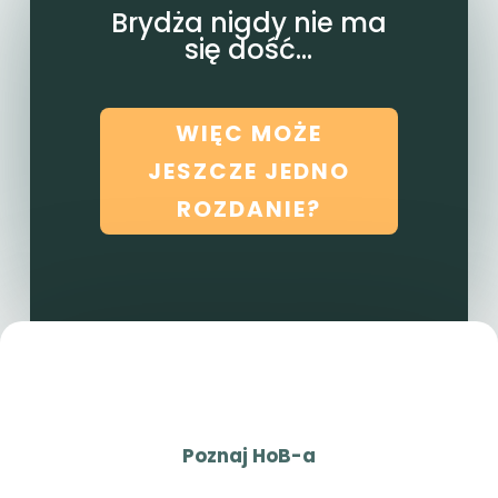
Brydża nigdy nie ma
się dość...
WIĘC MOŻE
JESZCZE JEDNO
ROZDANIE?
Poznaj HoB-a