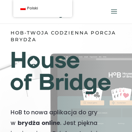
Polski
HOB-TWOJA CODZIENNA PORCJA
BRYDŻA
HoB to nowa aplikacja do gry
w
brydża online
. Jest piękna