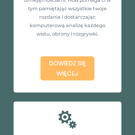
umiejętnościami. HoB pomaga ci w
tym pamiętając wszystkie twoje
rozdania i dostarczając
komputerową analizę każdego
wistu, obrony i rozgrywki.
DOWIEDZ SIĘ
WIĘCEJ
