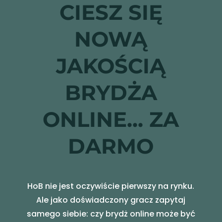
CIESZ SIĘ
NOWĄ
JAKOŚCIĄ
BRYDŻA
ONLINE... ZA
DARMO
HoB nie jest oczywiście pierwszy na rynku.
Ale jako doświadczony gracz zapytaj
samego siebie: czy brydż online może być