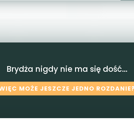
Brydża nigdy nie ma się dość...
WIĘC MOŻE JESZCZE JEDNO ROZDANIE